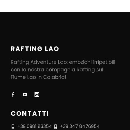
RAFTING LAO
Rafting Adventure Lao: emozioni irripetibili
con la nostra compagnia Rafting sul
Fiume Lao in Calabria!
CONTATTI
+39 0981 83354
+39 347 8476954