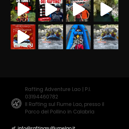
Rafting Adventure Lao | P.I.
03194460782
Il Rafting sul Fiume Lao, presso il
Parco del Pollino in Calabria
info@raftingsulfiumelao.it