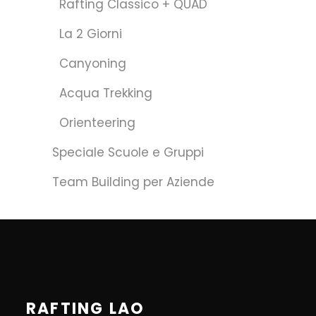
Rafting Classico + QUAD
La 2 Giorni
Canyoning
Acqua Trekking
Orienteering
Speciale Scuole e Gruppi
Team Building per Aziende
RAFTING LAO