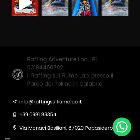
Rafting Adventure Lao | P.I.
03194460782
Il Rafting sul Fiume Lao, presso il
Parco del Pollino in Calabria
info@raftingsulfiumelao.it
+39 0981 83354
Via Monaci Basiliani, 87020 Papasidero (CS)