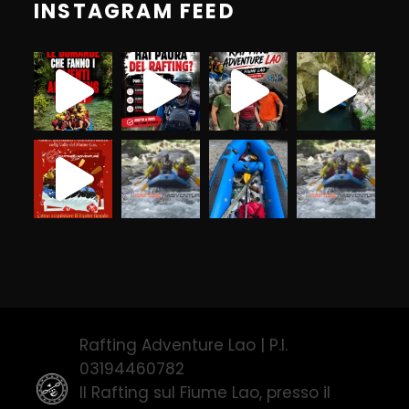
INSTAGRAM FEED
Rafting Adventure Lao | P.I.
03194460782
Il Rafting sul Fiume Lao, presso il