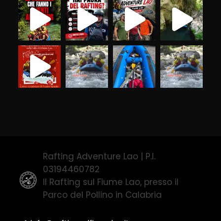
Rafting Adventure Lao | P.I.
03194460782
Il Rafting sul Fiume Lao, presso il
Parco del Pollino in Calabria