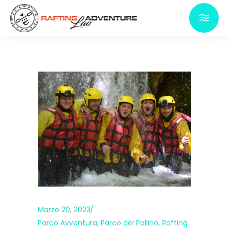
Marzo 20, 2023
Parco Avventura
,
Parco del Pollino
,
Rafting