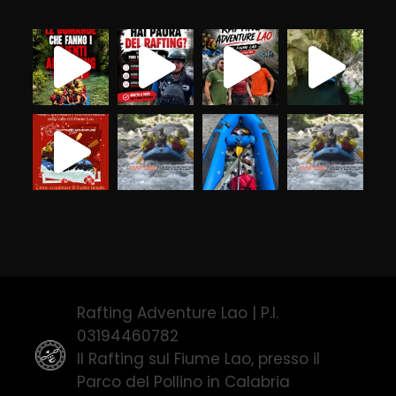
Rafting Adventure Lao | P.I.
03194460782
Il Rafting sul Fiume Lao, presso il
Parco del Pollino in Calabria