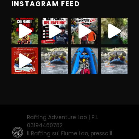
INSTAGRAM FEED
Rafting Adventure Lao | P.I.
03194460782
Il Rafting sul Fiume Lao, presso il