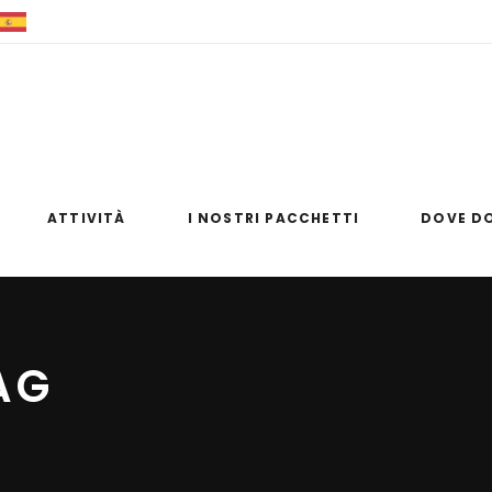
+39 0981 83354
+39 347 8476954
info@raftingsulfi
ATTIVITÀ
I NOSTRI PACCHETTI
DOVE D
AG