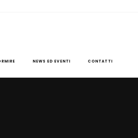
umelao.it
Via Monaci Basiliani, 87020 Papasidero (CS)
ORMIRE
NEWS ED EVENTI
CONTATTI