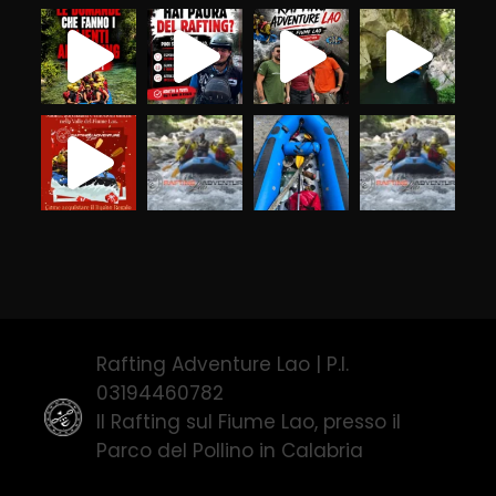
Rafting Adventure Lao | P.I.
03194460782
Il Rafting sul Fiume Lao, presso il
Parco del Pollino in Calabria