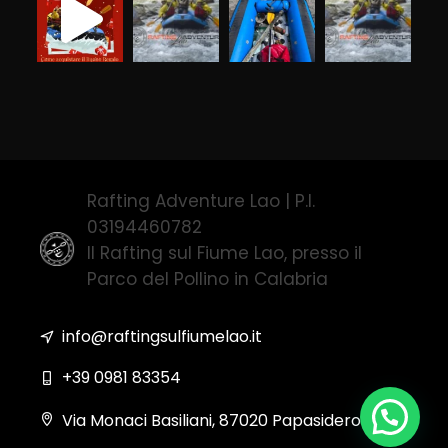
Rafting Adventure Lao | P.I.
03194460782
Il Rafting sul Fiume Lao, presso il
Parco del Pollino in Calabria
info@raftingsulfiumelao.it
+39 0981 83354
Via Monaci Basiliani, 87020 Papasidero (CS)