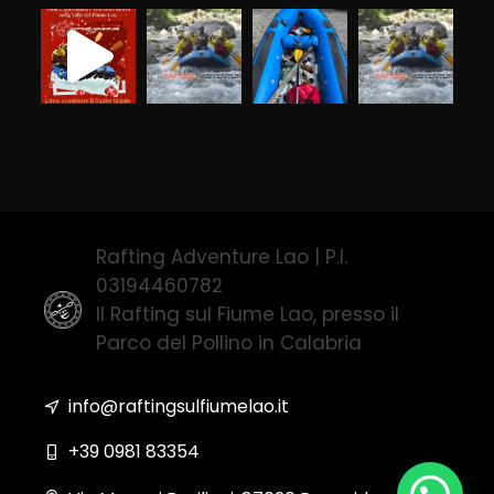
Rafting Adventure Lao | P.I.
03194460782
Il Rafting sul Fiume Lao, presso il
Parco del Pollino in Calabria
info@raftingsulfiumelao.it
+39 0981 83354