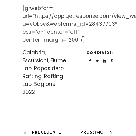
[grwebform
url=”https://app.getresponse.com/view_w
u=yOEbv&webforms_id=28437703″
css=”on” center=”off”
center_margin=”200″/]
Calabria
,
CONDIVIDI:
Escursioni
,
Fiume
Lao
,
Papasidero
,
Rafting
,
Rafting
Lao
,
Sagione
2022
PRECEDENTE
PROSSIMO