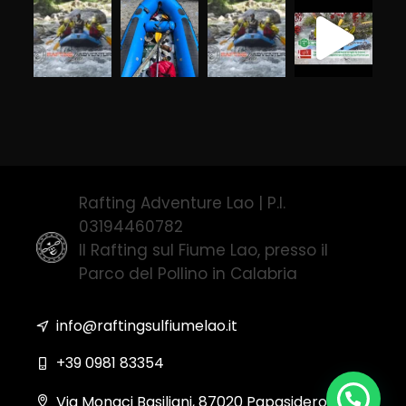
Rafting Adventure Lao | P.I.
03194460782
Il Rafting sul Fiume Lao, presso il
Parco del Pollino in Calabria
info@raftingsulfiumelao.it
+39 0981 83354
Via Monaci Basiliani, 87020 Papasidero (CS)