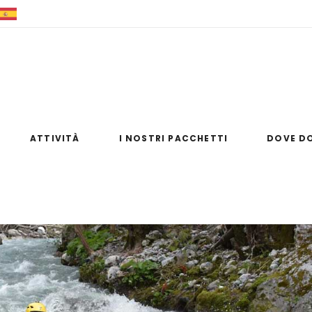
+39 0981 83354
+39 347 8476954
info@raftingsulfi
ATTIVITÀ
I NOSTRI PACCHETTI
DOVE D