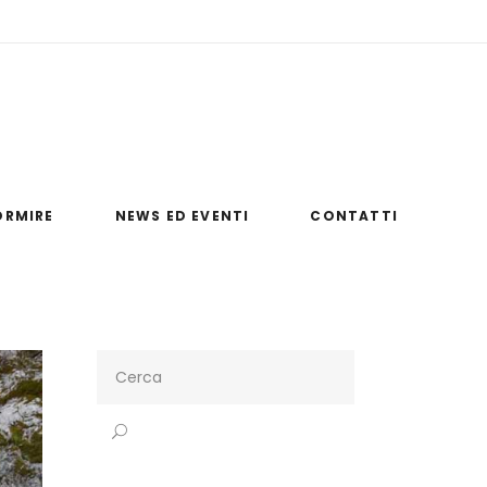
umelao.it
Via Monaci Basiliani, 87020 Papasidero (CS)
ORMIRE
NEWS ED EVENTI
CONTATTI
Search
for: