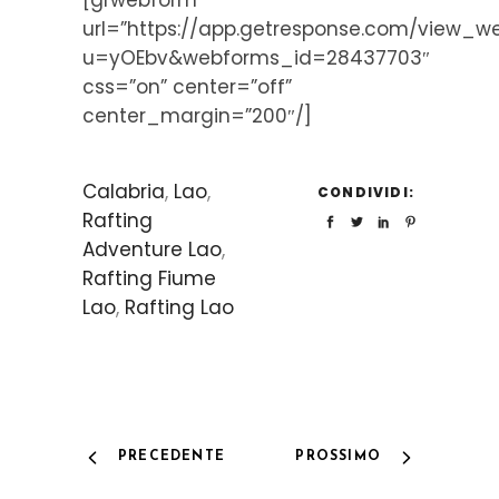
[grwebform
url=”https://app.getresponse.com/view_w
u=yOEbv&webforms_id=28437703″
css=”on” center=”off”
center_margin=”200″/]
Calabria
,
Lao
,
CONDIVIDI:
Rafting
Adventure Lao
,
Rafting Fiume
Lao
,
Rafting Lao
PRECEDENTE
PROSSIMO