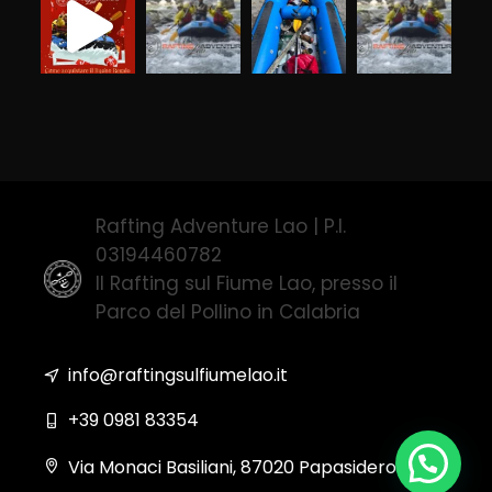
Rafting Adventure Lao | P.I.
03194460782
Il Rafting sul Fiume Lao, presso il
Parco del Pollino in Calabria
info@raftingsulfiumelao.it
+39 0981 83354
Via Monaci Basiliani, 87020 Papasidero (CS)