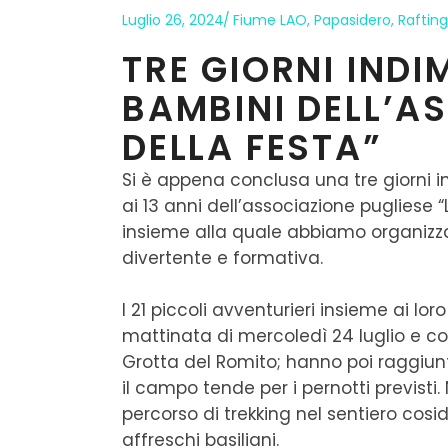
Luglio 26, 2024
Fiume LAO
,
Papasidero
,
Rafting
TRE GIORNI INDI
BAMBINI DELL’A
DELLA FESTA”
Si è appena conclusa una tre giorni i
ai 13 anni dell’associazione pugliese “
insieme alla quale abbiamo organizz
divertente e formativa.
I 21 piccoli avventurieri insieme ai lor
mattinata di mercoledì 24 luglio e co
Grotta del Romito; hanno poi raggiu
il campo tende per i pernotti previsti.
percorso di trekking nel sentiero cos
affreschi basiliani.