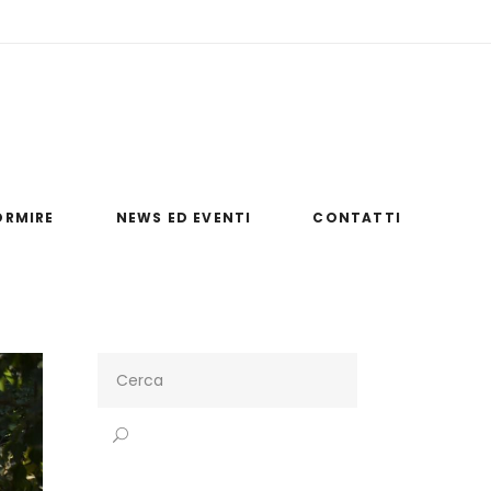
umelao.it
Via Monaci Basiliani, 87020 Papasidero (CS)
ORMIRE
NEWS ED EVENTI
CONTATTI
Search
for: