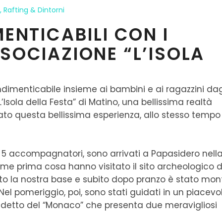
,
Rafting & Dintorni
MENTICABILI CON I
SSOCIAZIONE “L’ISOLA
ndimenticabile insieme ai bambini e ai ragazzini dag
L’Isola della Festa” di Matino, una bellissima realtà
ato questa bellissima esperienza,
allo stesso tempo
o 5
accompagnatori, sono arrivati a Papasidero nell
me prima cosa hanno visitato il sito archeologico d
nto
la
nostr
a
base e subito dopo pranzo
è stato mon
Nel pomeriggio
, poi,
sono stati guidati in un piacevo
iddetto del “Monaco” che presenta due meravigliosi