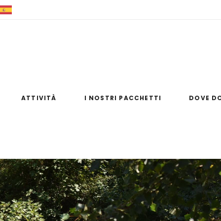
+39 0981 83354
+39 347 8476954
info@raftingsulfi
ATTIVITÀ
I NOSTRI PACCHETTI
DOVE D