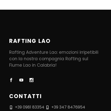
RAFTING LAO
Rafting Adventure Lao: emozioni irripetibili
con la nostra compagnia Rafting sul
Fiume Lao in Calabria!
CONTATTI
+39 0981 83354
+39 347 8476954