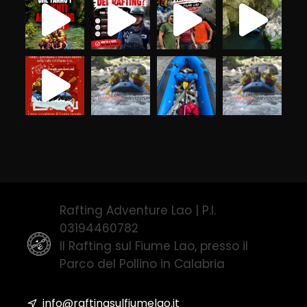
Rafting Adventure Lao | P.I.
03194460782
Il Rafting sul Fiume Lao, presso il
Parco del Pollino in Calabria
info@raftingsulfiumelao.it