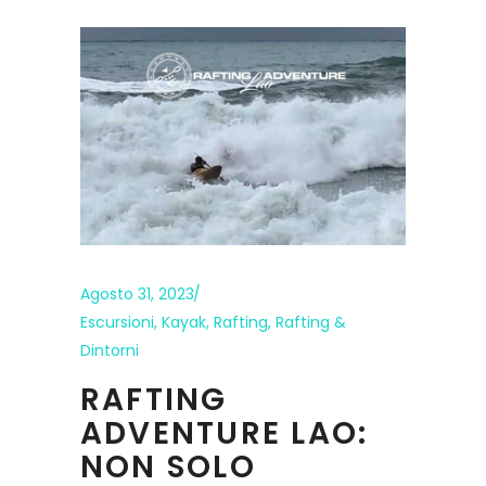
Agosto 31, 2023
Escursioni
,
Kayak
,
Rafting
,
Rafting &
Dintorni
RAFTING
ADVENTURE LAO:
NON SOLO