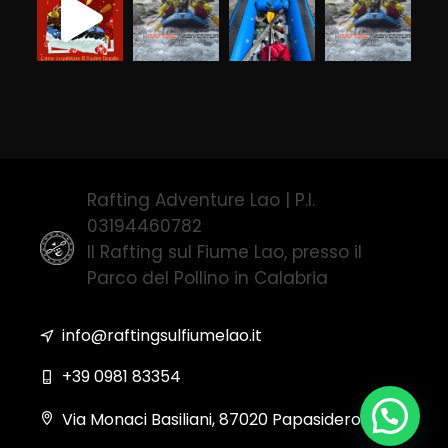
Rafting Adventure Lao | P.I.
03194460782
Il Rafting sul Fiume Lao, presso il
Parco del Pollino in Calabria
info@raftingsulfiumelao.it
+39 0981 83354
Via Monaci Basiliani, 87020 Papasidero (CS)