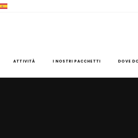
+39 0981 83354
+39 347 8476954
info@raftingsulfi
ATTIVITÀ
I NOSTRI PACCHETTI
DOVE D