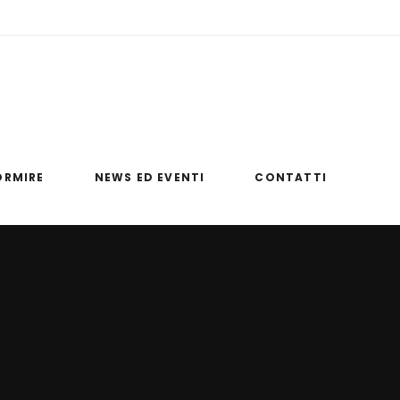
umelao.it
Via Monaci Basiliani, 87020 Papasidero (CS)
ORMIRE
NEWS ED EVENTI
CONTATTI